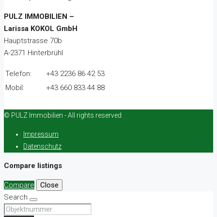
PULZ IMMOBILIEN –
Larissa KOKOL GmbH
Hauptstrasse 70b
A-2371 Hinterbrühl
Telefon:
+43 2236 86 42 53
Mobil:
+43 660 833 44 88
© PULZ Immobilien - All rights reserved
Impressum
Datenschutz
Compare listings
Compare
Close
Search