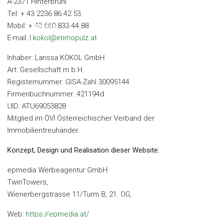
A-2371 Hinterbrühl
Tel: + 43 2236 86 42 53
Mobil: + 43 660 833 44 88
Kontakt
E-mail:
l.kokol@immopulz.at
Inhaber: Larissa KOKOL GmbH
Art: Gesellschaft m.b.H.
Registernummer: GISA-Zahl 30095144
Firmenbuchnummer: 421194d
UID: ATU69053828
Mitglied im ÖVI Österreichischer Verband der
Immobilientreuhänder.
Konzept, Design und Realisation dieser Website:
epmedia Werbeagentur GmbH
TwinTowers,
Wienerbergstrasse 11/Turm B, 21. OG,
Web:
https://epmedia.at/