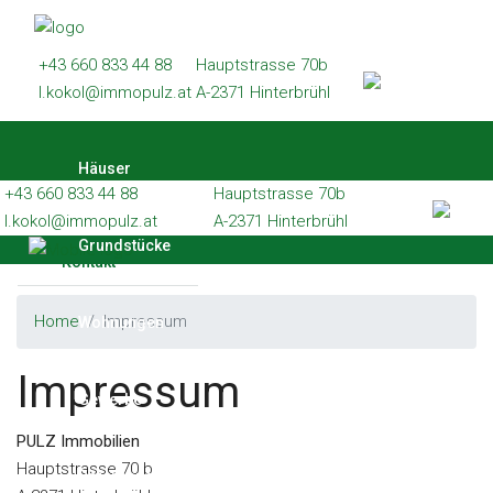
Häuser
+43 660 833 44 88
Hauptstrasse 70b
Grundstücke
l.kokol@immopulz.at
A-2371 Hinterbrühl
Wohnungen
Häuser
Gewerbe
+43 660 833 44 88
Hauptstrasse 70b
Referenzen
l.kokol@immopulz.at
A-2371 Hinterbrühl
Grundstücke
Kontakt
Home
Impressum
Wohnungen
Impressum
Gewerbe
PULZ Immobilien
Hauptstrasse 70 b
Referenzen