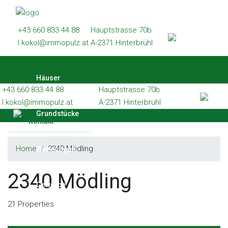
Häuser
+43 660 833 44 88
Hauptstrasse 70b
Grundstücke
l.kokol@immopulz.at
A-2371 Hinterbrühl
Wohnungen
Häuser
Gewerbe
+43 660 833 44 88
Hauptstrasse 70b
Referenzen
l.kokol@immopulz.at
A-2371 Hinterbrühl
Grundstücke
Kontakt
Home
2340 Mödling
Wohnungen
2340 Mödling
Gewerbe
21 Properties
Referenzen