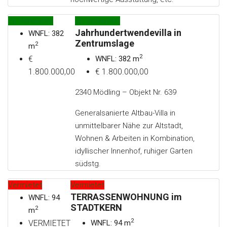
Zu Verkaufen
Zu Verkaufen
Jahrhundertwendevilla in
WNFL: 382
Zentrumslage
2
m
2
€
WNFL: 382 m
1.800.000,00
€ 1.800.000,00
2340 Mödling – Objekt Nr. 639
Generalsanierte Altbau-Villa in
unmittelbarer Nähe zur Altstadt,
Wohnen & Arbeiten in Kombination,
idyllischer Innenhof, ruhiger Garten
südstg.
Vermietet
Vermietet
TERRASSENWOHNUNG im
WNFL: 94
STADTKERN
2
m
2
VERMIETET
WNFL: 94 m