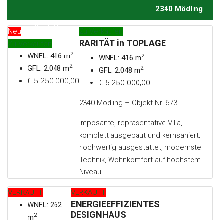
2340 Mödling
Kontakt
Neu
Zu Verkaufen
RARITÄT in TOPLAGE
Zu Verkaufen
2
WNFL: 416 m
2
WNFL: 416 m
2
GFL: 2.048 m
2
GFL: 2.048 m
€ 5.250.000,00
€ 5.250.000,00
2340 Mödling – Objekt Nr. 673
imposante, repräsentative Villa,
komplett ausgebaut und kernsaniert,
hochwertig ausgestattet, modernste
Technik, Wohnkomfort auf höchstem
Niveau
VERKAUFT
VERKAUFT
ENERGIEEFFIZIENTES
WNFL: 262
DESIGNHAUS
2
m