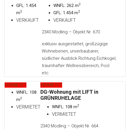
2
GFL: 1.454
WNFL: 262 m
2
2
m
GFL: 1.454 m
VERKAUFT
VERKAUFT
2340 Mödling – Objekt Nr. 670
exklusiv ausgestattet, großzügige
Wohnebenen, unverbaubarer,
südlicher Ausblick Richtung Eichkogel,
traumhafter Wellnessbereich, Pool
etc.
VERMIETET
VERMIETET
DG-Wohnung mit LIFT in
WNFL: 108
GRÜNRUHELAGE
2
m
2
VERMIETET
WNFL: 108 m
VERMIETET
2340 Mödling – Objekt Nr. 664