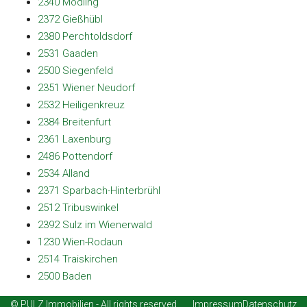
2340 Mödling
2372 Gießhübl
2380 Perchtoldsdorf
2531 Gaaden
2500 Siegenfeld
2351 Wiener Neudorf
2532 Heiligenkreuz
2384 Breitenfurt
2361 Laxenburg
2486 Pottendorf
2534 Alland
2371 Sparbach-Hinterbrühl
2512 Tribuswinkel
2392 Sulz im Wienerwald
1230 Wien-Rodaun
2514 Traiskirchen
2500 Baden
© PULZ Immobilien - All rights reserved
Impressum
Datenschutz