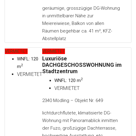
geräumige, grosszügige DG-Wohnung
in unmittelbarer Nähe zur
Meiereiwiese, Balkon von allen
Räumen begehbar ca. 41 m², KFZ-
Abstellplatz
VERMIETET
VERMIETET
Luxuriöse
WNFL: 120
DACHGESCHOSSWOHNUNG im
2
m
Stadtzentrum
VERMIETET
2
WNFL: 120 m
VERMIETET
2340 Mödling – Objekt Nr. 649
lichtdurchflutete, klimatisierte DG-
Wohnung mit Panoramablick inmitten
der Fuzo, großzügige Dachterrasse,
hochwertige Ausstattung, etc.