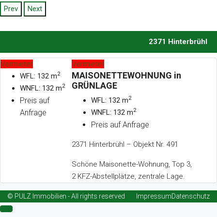
Prev
Next
2371 Hinterbrühl
Vermietet
Vermietet
MAISONETTEWOHNUNG in
2
WFL: 132 m
GRÜNLAGE
2
WNFL: 132 m
2
Preis auf
WFL: 132 m
2
Anfrage
WNFL: 132 m
Preis auf Anfrage
2371 Hinterbrühl – Objekt Nr. 491
Schöne Maisonette-Wohnung, Top 3,
2 KFZ-Abstellplätze, zentrale Lage.
© PULZ Immobilien - All rights reserved
Impressum
Datenschutz