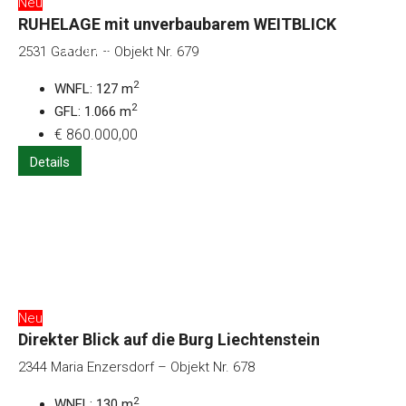
Neu
RUHELAGE mit unverbaubarem WEITBLICK
Kontakt
2531 Gaaden – Objekt Nr. 679
2
WNFL: 127 m
2
GFL: 1.066 m
€ 860.000,00
Details
Neu
Direkter Blick auf die Burg Liechtenstein
2344 Maria Enzersdorf – Objekt Nr. 678
2
WNFL: 130 m