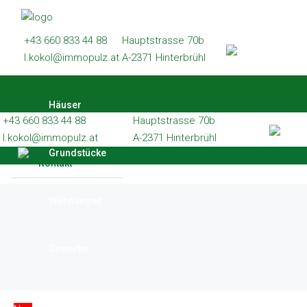
Häuser
+43 660 833 44 88
Hauptstrasse 70b
Grundstücke
l.kokol@immopulz.at
A-2371 Hinterbrühl
Wohnungen
Häuser
Gewerbe
+43 660 833 44 88
Hauptstrasse 70b
Referenzen
l.kokol@immopulz.at
A-2371 Hinterbrühl
Grundstücke
Kontakt
Wohnungen
Gewerbe
Referenzen