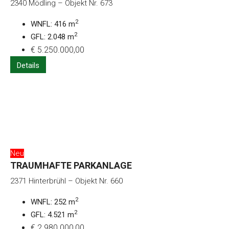
2340 Mödling – Objekt Nr. 673
2
WNFL: 416 m
2
GFL: 2.048 m
€ 5.250.000,00
Details
Neu
TRAUMHAFTE PARKANLAGE
2371 Hinterbrühl – Objekt Nr. 660
2
WNFL: 252 m
2
GFL: 4.521 m
€ 2.980.000,00