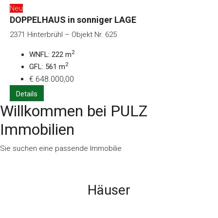
Neu
DOPPELHAUS in sonniger LAGE
2371 Hinterbrühl – Objekt Nr. 625
2
WNFL: 222 m
2
GFL: 561 m
€ 648.000,00
HINTERBRÜHL, MÖDLING UND UMGEBUNG
Details
Willkommen bei PULZ
Immobilien
Sie suchen eine passende Immobilie
Häuser