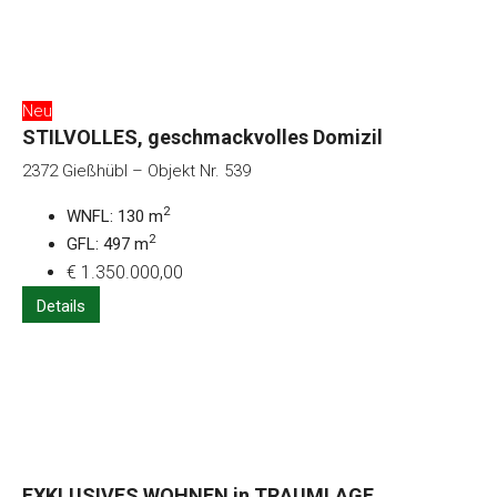
Neu
STILVOLLES, geschmackvolles Domizil
2372 Gießhübl – Objekt Nr. 539
2
WNFL: 130 m
2
GFL: 497 m
€ 1.350.000,00
Details
EXKLUSIVES WOHNEN in TRAUMLAGE