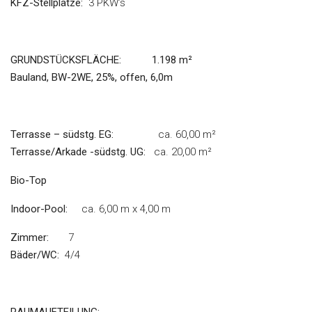
KFZ-Stellplätze:
3 PKW’s
GRUNDSTÜCKSFLÄCHE:
1.198 m²
Bauland, BW-2WE, 25%, offen, 6,0m
Terrasse – südstg. EG:
ca. 60,00 m²
Terrasse/Arkade -südstg. UG:
ca. 20,00 m²
Bio-Top
Indoor-Pool:
ca. 6,00 m x 4,00 m
Zimmer:
7
Bäder/WC:
4/4