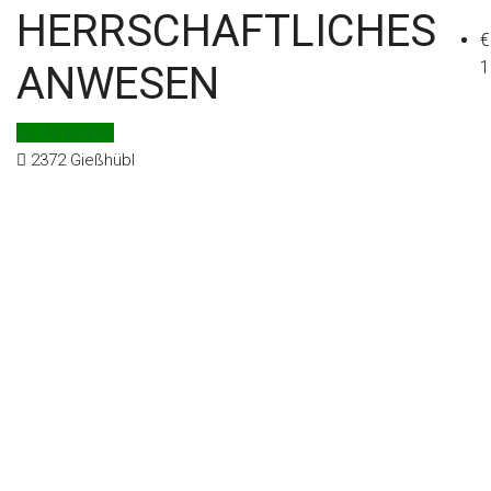
HERRSCHAFTLICHES
€
Kontakt
1
ANWESEN
Zu Verkaufen
2372 Gießhübl