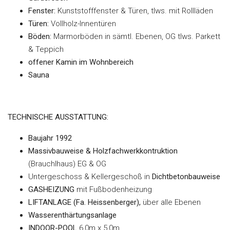
Fenster:
Kunststofffenster & Türen, tlws. mit Rollläden
Türen:
Vollholz-Innentüren
Böden:
Marmorböden in sämtl. Ebenen, OG tlws. Parkett
& Teppich
offener Kamin im Wohnbereich
Sauna
TECHNISCHE AUSSTATTUNG:
Baujahr 1992
Massivbauweise & Holzfachwerkkontruktion
(Brauchlhaus) EG & OG
Untergeschoss & Kellergeschoß in
Dichtbetonbauweise
GASHEIZUNG
mit Fußbodenheizung
LIFTANLAGE (Fa. Heissenberger),
über alle Ebenen
Wasserenthärtungsanlage
INDOOR-POOL
6,0m x 5,0m