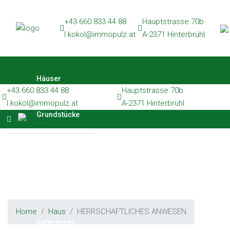
Häuser
+43 660 833 44 88
Hauptstrasse 70b
l.kokol@immopulz.at
A-2371 Hinterbrühl
Grundstücke
Wohnungen
Häuser
Gewerbe
+43 660 833 44 88
Hauptstrasse 70b
Referenzen
l.kokol@immopulz.at
A-2371 Hinterbrühl
Grundstücke
Kontakt
Wohnungen
Gewerbe
Home
Haus
HERRSCHAFTLICHES ANWESEN
Referenzen