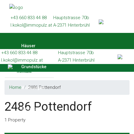
Häuser
+43 660 833 44 88
Hauptstrasse 70b
Grundstücke
l.kokol@immopulz.at
A-2371 Hinterbrühl
Wohnungen
Häuser
Gewerbe
+43 660 833 44 88
Hauptstrasse 70b
Referenzen
l.kokol@immopulz.at
A-2371 Hinterbrühl
Grundstücke
Kontakt
Home
2486 Pottendorf
Wohnungen
2486 Pottendorf
Gewerbe
1 Property
Referenzen