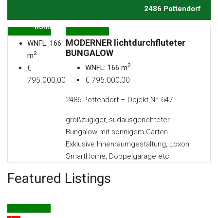
2486 Pottendorf
Kontakt
Zu Verkaufen
Zu Verkaufen
MODERNER lichtdurchfluteter
WNFL: 166
BUNGALOW
2
m
2
€
WNFL: 166 m
795.000,00
€ 795.000,00
2486 Pottendorf – Objekt Nr. 647
großzügiger, südausgerichteter
Bungalow mit sonnigem Garten.
Exklusive Innenraumgestaltung, Loxon
SmartHome, Doppelgarage etc.
Featured Listings
Zu Verkaufen