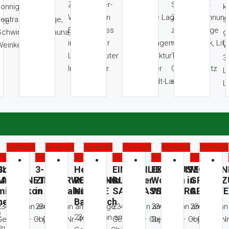
Zweizimmer-
SONNIGE 3-
sonniger
k
Wohnung im
Zentrale Lage
Zimmerwohnung
zentraler Ruhelage,
s
tze
Erdgeschoss
mit
zentrale Lage
Schwimmbad, Sauna,
g
in idyllischer
hervorragender
mit Ausblick, Lift,
einkeller etc..
W
Lage mit guter
Infrastruktur in
Terrasse,
3
Infrastruktur.
beliebter
Garagenplatz
L
Südstadt-Lage
anmietbar
L
Verkauft
Verkauft
Verkauft
Verkauft
Verkauft
Verkauft
ft
Verkauft
Verkauft
Verkauft
Verkauft
Verkauft
Verkauft
OLUTE
Schöne
3-
Helles
EINFAMILIENHAUS
EXKLUSIVES
MODERN
LAGE
MAISONETTE
ZIMMERWOHNUNG
REIHENHAUS,
in ruhiger
Wohnen in
GROSSZ
mit Balkon
in zentraler LAGE
Nähe
SACKGASSE
WEINBERGLAGE
ARCHITE
ner
Badeteich
2345 Brunn am
2345 Brunn am Gebirge
2345 Brunn am
2345 Brunn am
2345 Brunn
G
2345 Brunn am
Gebirge – Objekt
– Objekt Nr. 497
Gebirge – Objekt Nr.
Gebirge – Objekt
– Objekt Nr
Brunn