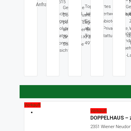
Nr. 515
Anfrage
Topsaniertes
am Ge
Geräumige
Geschmackvoll
Jahrhundertwendehaus
– Obje
Doppelhaushälfte in
ausgestattet, mit
Schwimmbiotop,
490
perfekter Lage
absoluter
absolute Privatsphäre,
am Brunner Berg, 4
Schö
Privatsphäre
Top-Ausstattung Grund
Zimmer, 3 KFZ-
Grunds
in sonniger
491m²
Stellplätze
begeh
Aussichtslage.
Top-L
Verkauft
Verkauft
DOPPELHAUS – z
2351 Wiener Neudorf