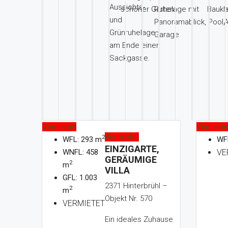
Aussichts-
schöner Garten.
Ruhelage mit
Baukla
t
und
Panoramablick, Pool,
A
Grünruhelage
Garage
am Ende einer
Sackgasse.
Vermietet
Vermiete
Vermietet
2
WFL: 293 m
WF
EINZIGARTE,
WNFL: 458
VE
GERÄUMIGE
2
m
VILLA
GFL: 1.003
2371 Hinterbrühl –
2
m
Objekt Nr. 570
VERMIETET
Ein ideales Zuhause