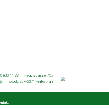
0 833 44 88
Hauptstrasse 70b
l@immopulz.at
A-2371 Hinterbrühl
ntakt