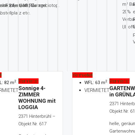
m² Ba
B
sse I, II, offen.
eilmöbliert, 1 KFZ-
Föhrenwald, Garage.
Schwimmbiotop.
20%
bstellplatz etc.
Verba
P
I,II, of
G
p
t
Vermietet
Vermietet
Vermietet
2
2
L: 82 m
WFL: 63 m
Sonnige 4-
GARTEN
RMIETET
VERMIETET
ZIMMER
in GRÜNL
WOHNUNG mit
2371 Hinterb
LOGGIA
Objekt Nr. 6
2371 Hinterbrühl –
helle, geräu
Objekt Nr. 617
Gartenwohnu