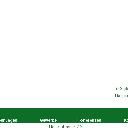
+43 66
l.koko
hnungen
Gewerbe
Referenzen
Ko
Hauptstrasse 70b