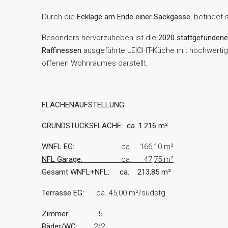
Durch die
Ecklage am Ende einer Sackgasse
, befindet 
Besonders hervorzuheben ist die
2020 stattgefundene
Raffinessen
ausgeführte LEICHT-Küche mit hochwerti
offenen Wohnraumes darstellt.
FLÄCHENAUFSTELLUNG:
GRUNDSTÜCKSFLÄCHE: ca. 1.216
m²
WNFL EG:
ca. 166,10 m²
NFL Garage:
ca. 47,75 m²
Gesamt
WNFL+NFL:
ca. 213,85 m²
Terrasse EG:
ca. 45,00 m²/südstg.
Zimmer:
5
Bäder/WC:
2/2