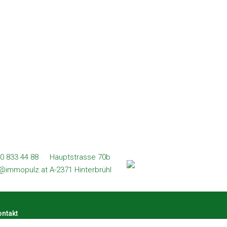
0 833 44 88
Hauptstrasse 70b
l@immopulz.at
A-2371 Hinterbrühl
ntakt