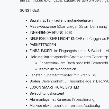
Bei sämtlichen m²-Angaben handelt es sich um ca.-Anga
SONSTIGES:
Baujahr 2013 – laufend instandgehalten
Massivbauweise
50cm Ziegel, 25 cm Dämmung
INNENRENOVIERUNG 2020
NEUE EXKLUSIVE LEICHT-KÜCHE
mit Gaggenau Ei
PARKETTBÖDEN
EINBAUMÖBEL
im Eingangsbereich & Wohnbere
Heizung:
Infrarotpanelle/Stromkosten-Gesamt/p.
Photovoltaik am Dach möglich! Gasanschl
Kamin im Wohnbereich
Fenster:
Kunststofffenster mit 3-fach ISG
Böden:
Dielenparkett u. Fliesenbeläge in Bad/W
LOXON SMART HOME SYSTEM
Beleuchtungskonzept
Alarmanlage mit Kameras
(Speicherung)
Markise elektr
. über der Terrasse/südseitig