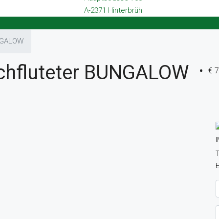
A-2371 Hinterbrühl
UNGALOW
chfluteter BUNGALOW
€ 
T
E