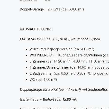
Doppel-Garage
: 2 PKW’s (ca. 60,00 m²)
RAUMAUFTEILUNG:
ERDGESCHOSS (ca. 166,10 m²), Raumhöhe: 3,35m
Vorraum/Eingangsbereich (ca. 9,10 m²)
WOHNBEREICH –
Küche/Essbereich/Wohnen
(ca.
3 Zimmer
(ca. 14,20 m² / 14,00 m² / 11,50 m²), n
1 Zimmer/Schlafzimmer
(ca. 14,90 m²), südseiti
2 Badezimmer
(ca. 9,60 m² / 9,20 m²), nordseitig
WC (ca. 1,90 m²)
Doppelgarage für 2 KFZ
(ca. 47,75 m²) mit Sektionaltor,
Gartenhaus
– Biohort (ca. 12,80 m²)