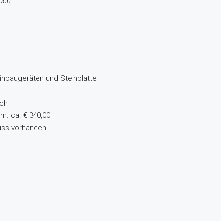
ben.
nbaugeräten und Steinplatte
ich
m. ca. € 340,00
uss vorhanden!
C