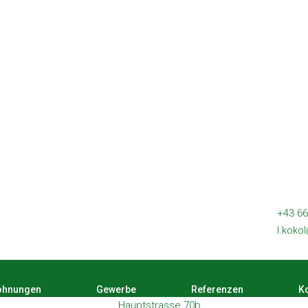
+43 66
l.koko
hnungen
Gewerbe
Referenzen
Ko
Hauptstrasse 70b