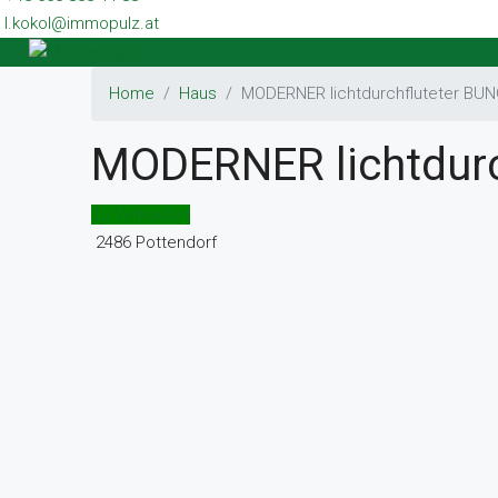
l.kokol@immopulz.at
Home
Haus
MODERNER lichtdurchfluteter B
MODERNER lichtdur
Zu Verkaufen
2486 Pottendorf