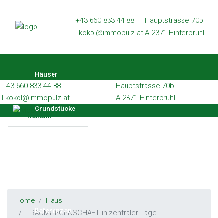
Häuser
+43 660 833 44 88
Hauptstrasse 70b
l.kokol@immopulz.at
A-2371 Hinterbrühl
Grundstücke
Wohnungen
Häuser
Gewerbe
+43 660 833 44 88
Hauptstrasse 70b
Referenzen
l.kokol@immopulz.at
A-2371 Hinterbrühl
Grundstücke
Kontakt
Wohnungen
Gewerbe
Home
Haus
Referenzen
TRAUMLIEGENSCHAFT in zentraler Lage