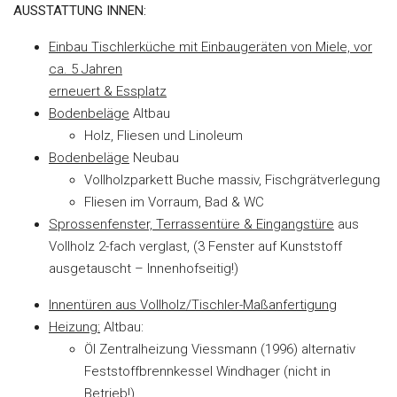
AUSSTATTUNG INNEN:
Einbau Tischlerküche mit Einbaugeräten von Miele, vor
ca. 5 Jahren
erneuert & Essplatz
Bodenbeläge
Altbau
Holz, Fliesen und Linoleum
Bodenbeläge
Neubau
Vollholzparkett Buche massiv, Fischgrätverlegung
Fliesen im Vorraum, Bad & WC
Sprossenfenster, Terrassentüre & Eingangstüre
aus
Vollholz 2-fach verglast, (3 Fenster auf Kunststoff
ausgetauscht – Innenhofseitig!)
Innentüren aus Vollholz/Tischler-Maßanfertigung
Heizung:
Altbau:
Öl Zentralheizung Viessmann (1996) alternativ
Feststoffbrennkessel Windhager (nicht in
Betrieb!)