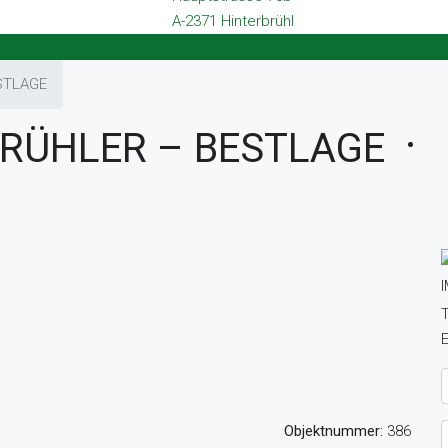
A-2371 Hinterbrühl
STLAGE
RÜHLER – BESTLAGE
T
E
Objektnummer:
386