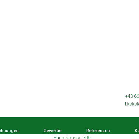
+43 66
l.koko
hnungen
Gewerbe
Referenzen
Ko
Hauptstrasse 70b