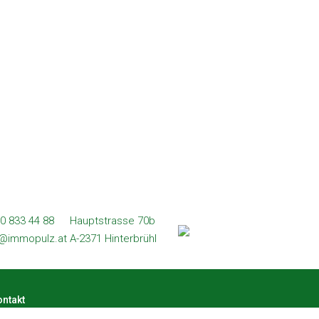
0 833 44 88
Hauptstrasse 70b
l@immopulz.at
A-2371 Hinterbrühl
ntakt