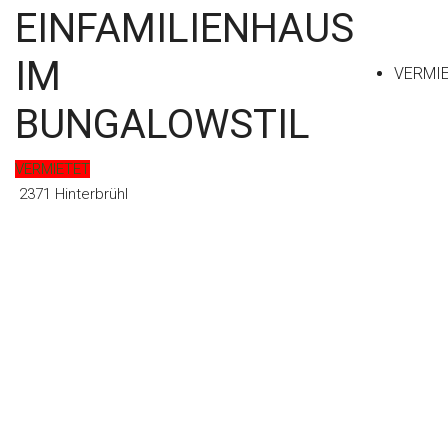
EINFAMILIENHAUS
Kontakt
IM
VERMI
BUNGALOWSTIL
VERMIETET
2371 Hinterbrühl