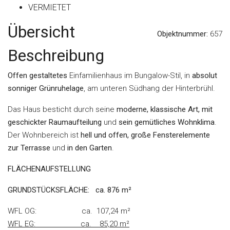
VERMIETET
Übersicht
Objektnummer:
657
Beschreibung
Offen gestaltetes
Einfamilienhaus im Bungalow-Stil, in
absolut
sonniger Grünruhelage
, am unteren Südhang der Hinterbrühl.
Das Haus besticht durch seine
moderne, klassische Art, mit
geschickter Raumaufteilung
und
sein gemütliches Wohnklima
.
Der Wohnbereich ist
hell und offen, große Fensterelemente
zur Terrasse
und
in den Garten
.
FLÄCHENAUFSTELLUNG
GRUNDSTÜCKSFLÄCHE
: ca. 876
m²
WFL OG: ca. 107,24 m²
WFL EG:
ca. 85,20 m²