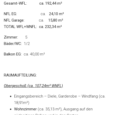
Gesamt-WFL: ca. 192,44 m²
NFL
EG:
ca.
24,10
m²
NFL
Garage:
ca.
15,80
m²
TOTAL WFL+WNFL: ca. 232,34 m²
Zimmer:
5
Bäder/WC:
1/2
Balkon EG:
ca. 40,00 m²
RAUMAUFTEILUNG:
Obergeschoß (ca. 107,24m² WNFL)
Eingangsbereich – Diele, Garderobe – Windfang (ca.
18,91m²)
Wohnzimmer
(ca. 35,13 m²), Ausgang auf den