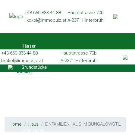
Häuser
+43 660 833 44 88
Hauptstrasse 70b
l.kokol@immopulz.at
A-2371 Hinterbrühl
Grundstücke
Wohnungen
Häuser
Gewerbe
+43 660 833 44 88
Hauptstrasse 70b
Referenzen
l.kokol@immopulz.at
A-2371 Hinterbrühl
Grundstücke
Kontakt
Wohnungen
Gewerbe
Home
Haus
EINFAMILIENHAUS IM BUNGALOWSTIL
Referenzen