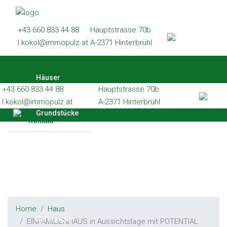
Häuser
+43 660 833 44 88
Hauptstrasse 70b
Grundstücke
l.kokol@immopulz.at
A-2371 Hinterbrühl
Wohnungen
Häuser
Gewerbe
+43 660 833 44 88
Hauptstrasse 70b
Referenzen
l.kokol@immopulz.at
A-2371 Hinterbrühl
Grundstücke
Kontakt
Wohnungen
Gewerbe
Home
Haus
Referenzen
EINFAMILIENHAUS in Aussichtslage mit POTENTIAL