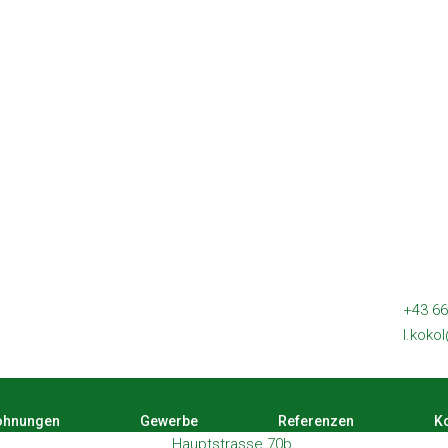
+43 66
l.koko
hnungen
Gewerbe
Referenzen
Ko
Hauptstrasse 70b