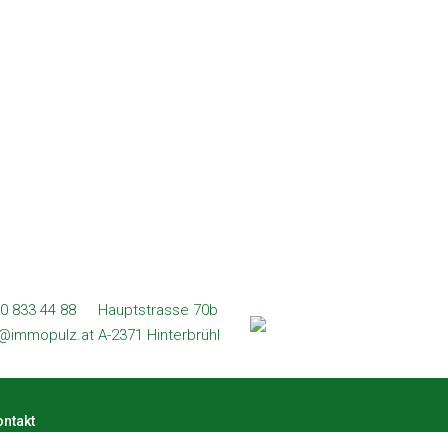
0 833 44 88
Hauptstrasse 70b
l@immopulz.at
A-2371 Hinterbrühl
ntakt