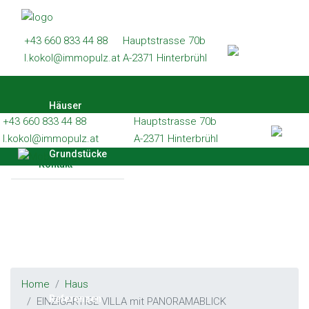
Häuser
+43 660 833 44 88
Hauptstrasse 70b
Grundstücke
l.kokol@immopulz.at
A-2371 Hinterbrühl
Wohnungen
Häuser
Gewerbe
+43 660 833 44 88
Hauptstrasse 70b
Referenzen
l.kokol@immopulz.at
A-2371 Hinterbrühl
Grundstücke
Kontakt
Wohnungen
Gewerbe
Home
Haus
Referenzen
EINZIGARTIGE VILLA mit PANORAMABLICK