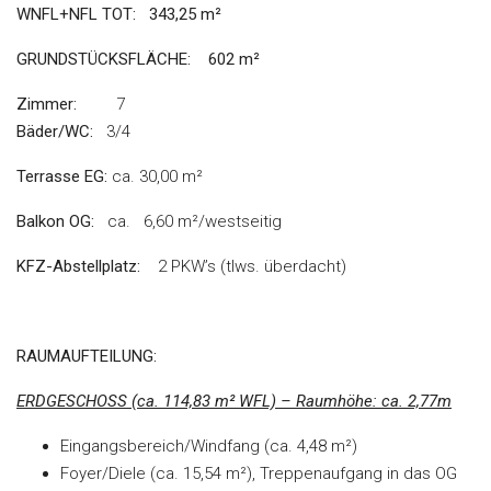
WNFL+NFL TOT: 343,25 m²
GRUNDSTÜCKSFLÄCHE:
602 m²
Zimmer:
7
Bäder/WC:
3/4
Terrasse EG:
ca. 30,00 m²
Balkon OG:
ca. 6,60 m²/westseitig
KFZ-Abstellplatz:
2 PKW’s (tlws. überdacht)
RAUMAUFTEILUNG:
ERDGESCHOSS (ca. 114,83 m² WFL) – Raumhöhe: ca. 2,77m
Eingangsbereich/Windfang (ca. 4,48 m²)
Foyer/Diele (ca. 15,54 m²), Treppenaufgang in das OG