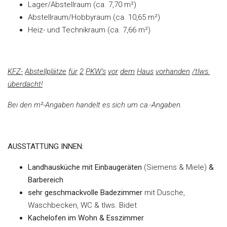
Lager/Abstellraum (ca. 7,70 m²)
Abstellraum/Hobbyraum (ca. 10,65 m²)
Heiz- und Technikraum (ca. 7,66 m²)
KFZ-
Abstellplätze
für
2
PKW‘s
vor
dem
Haus
vorhanden
/tlws.
überdacht!
Bei den m²-Angaben handelt es sich um ca.-Angaben.
AUSSTATTUNG INNEN:
Landhausküche mit Einbaugeräten
(Siemens & Miele)
&
Barbereich
sehr geschmackvolle Badezimmer
mit Dusche,
Waschbecken, WC & tlws. Bidet
Kachelofen im Wohn & Esszimmer