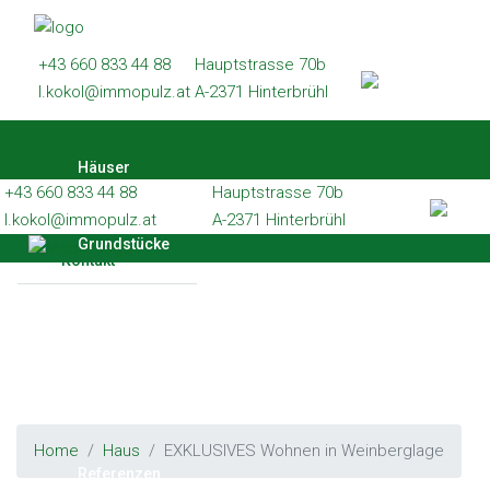
Häuser
+43 660 833 44 88
Hauptstrasse 70b
Grundstücke
l.kokol@immopulz.at
A-2371 Hinterbrühl
Wohnungen
Häuser
Gewerbe
+43 660 833 44 88
Hauptstrasse 70b
Referenzen
l.kokol@immopulz.at
A-2371 Hinterbrühl
Grundstücke
Kontakt
Wohnungen
Gewerbe
Home
Haus
EXKLUSIVES Wohnen in Weinberglage
Referenzen