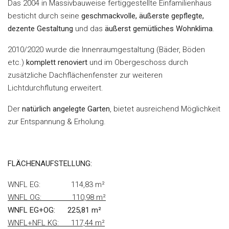
Das 2004 in Massivbauweise fertiggestellte Einfamilienhaus
besticht durch seine
geschmackvolle, äußerste gepflegte,
dezente Gestaltung
und das
äußerst gemütliches Wohnklima
.
2010/2020 wurde die Innenraumgestaltung (Bäder, Böden
etc.)
komplett renoviert
und im Obergeschoss durch
zusätzliche Dachflächenfenster zur weiteren
Lichtdurchflutung erweitert.
Der
natürlich angelegte Garten
, bietet ausreichend Möglichkeit
zur Entspannung & Erholung.
FLÄCHENAUFSTELLUNG:
WNFL EG: 114,83 m²
WNFL OG: 110,98 m²
WNFL EG+OG: 225,81 m²
WNFL+NFL KG: 117,44 m²