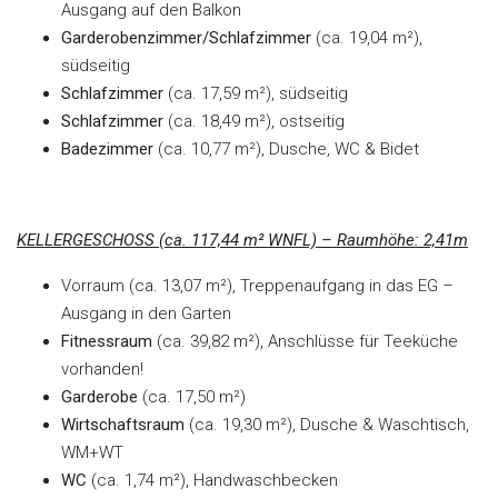
Ausgang auf den Balkon
Garderobenzimmer/Schlafzimmer
(ca. 19,04 m²),
südseitig
Schlafzimmer
(ca. 17,59 m²), südseitig
Schlafzimmer
(ca. 18,49 m²), ostseitig
Badezimmer
(ca. 10,77 m²), Dusche, WC & Bidet
KELLERGESCHOSS (ca. 117,44 m² WNFL) – Raumhöhe: 2,41m
Vorraum (ca. 13,07 m²), Treppenaufgang in das EG –
Ausgang in den Garten
Fitnessraum
(ca. 39,82 m²), Anschlüsse für Teeküche
vorhanden!
Garderobe
(ca. 17,50 m²)
Wirtschaftsraum
(ca. 19,30 m²), Dusche & Waschtisch,
WM+WT
WC
(ca. 1,74 m²), Handwaschbecken