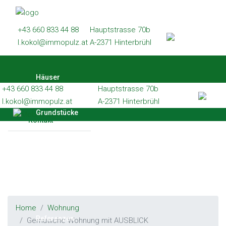
Häuser
+43 660 833 44 88
Hauptstrasse 70b
Grundstücke
l.kokol@immopulz.at
A-2371 Hinterbrühl
Wohnungen
Häuser
Gewerbe
+43 660 833 44 88
Hauptstrasse 70b
Referenzen
l.kokol@immopulz.at
A-2371 Hinterbrühl
Grundstücke
Kontakt
Wohnungen
Gewerbe
Home
Wohnung
Referenzen
Gemütliche Wohnung mit AUSBLICK