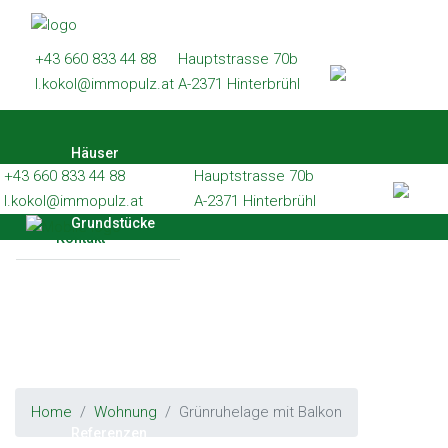
Häuser
+43 660 833 44 88
Hauptstrasse 70b
Grundstücke
l.kokol@immopulz.at
A-2371 Hinterbrühl
Wohnungen
Häuser
Gewerbe
+43 660 833 44 88
Hauptstrasse 70b
Referenzen
l.kokol@immopulz.at
A-2371 Hinterbrühl
Grundstücke
Kontakt
Wohnungen
Gewerbe
Home
Wohnung
Grünruhelage mit Balkon
Referenzen