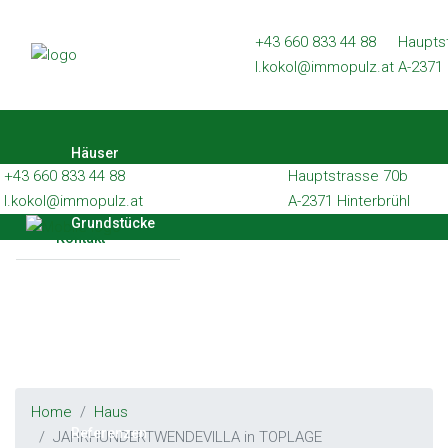
Häuser
+43 660 833 44 88
Haupts
l.kokol@immopulz.at
A-2371 
Grundstücke
Wohnungen
Häuser
Gewerbe
+43 660 833 44 88
Hauptstrasse 70b
Referenzen
l.kokol@immopulz.at
A-2371 Hinterbrühl
Grundstücke
Kontakt
Wohnungen
Gewerbe
Home
Haus
Referenzen
JAHRHUNDERTWENDEVILLA in TOPLAGE