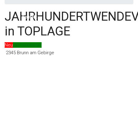
JAHRHUNDERTWENDEV
Kontakt
in TOPLAGE
Neu
Zu Verkaufen
2345 Brunn am Gebirge