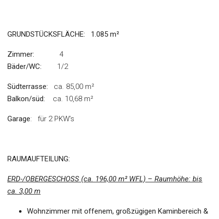
GRUNDSTÜCKSFLÄCHE:
1.085 m²
Zimmer:
4
Bäder/WC:
1/2
Südterrasse:
ca. 85,00 m²
Balkon/süd:
ca. 10,68 m²
Garage
: für 2 PKW’s
RAUMAUFTEILUNG
:
ERD-/OBERGESCHOSS (ca. 196,00 m² WFL) – Raumhöhe: bis
ca. 3,00 m
Wohnzimmer mit offenem, großzügigen Kaminbereich &