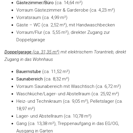
Gästezimmer/Büro
(ca. 14,64 m²)
Vorraum Gästezimmer & Garderobe (ca. 4,23 m²)
Vorratsraum (ca. 4,99 m²)
Gäste – WC (ca. 2,52 m²), mit Handwaschbecken
Vorraum/Flur (ca. 5,55 m²), direkter Zugang zur
Doppelgarage
Doppelgarage
(ca. 31,35 m²)
mit
elektrischem
Torantrieb,
direkt
Zugang
in
das
Wohnhaus
Bauernstube
(ca. 11,52 m²)
Saunabereich
(ca. 8,32 m²)
Vorraum Saunabereich mit Waschtisch (ca. 6,72 m²)
Waschküche/Lager- und Abstellraum (ca. 25,92 m²)
Heiz- und Technikraum (ca. 9,05 m²), Pelletslager (ca.
18,97 m²)
Lager- und Abstellraum (ca. 10,78 m²)
Gang (ca. 13,38 m²), Treppenaufgang in das EG/OG,
Ausgang in Garten