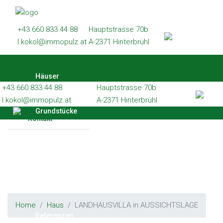
Häuser
+43 660 833 44 88
Hauptstrasse 70b
Grundstücke
l.kokol@immopulz.at
A-2371 Hinterbrühl
Wohnungen
Häuser
Gewerbe
+43 660 833 44 88
Hauptstrasse 70b
Referenzen
l.kokol@immopulz.at
A-2371 Hinterbrühl
Grundstücke
Kontakt
Wohnungen
Gewerbe
Home
Haus
LANDHAUSVILLA in AUSSICHTSLAGE
Referenzen