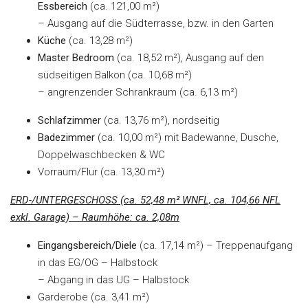
Essbereich
(ca. 121,00 m²)
– Ausgang auf die Südterrasse, bzw. in den Garten
Küche
(ca. 13,28 m²)
Master Bedroom
(ca. 18,52 m²), Ausgang auf den
südseitigen Balkon (ca. 10,68 m²)
– angrenzender Schrankraum (ca. 6,13 m²)
Schlafzimmer
(ca. 13,76 m²), nordseitig
Badezimmer
(ca. 10,00 m²) mit Badewanne, Dusche,
Doppelwaschbecken & WC
Vorraum/Flur (ca. 13,30 m²)
ERD-/UNTERGESCHOSS (ca. 52,48 m² WNFL, ca. 104,66 NFL
exkl. Garage) – Raumhöhe: ca. 2,08m
Eingangsbereich/Diele
(ca. 17,14 m²) – Treppenaufgang
in das EG/OG – Halbstock
– Abgang in das UG – Halbstock
Garderobe (ca. 3,41 m²)