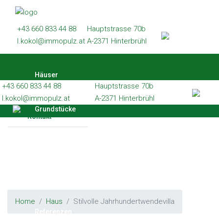
Häuser
+43 660 833 44 88
Hauptstrasse 70b
Grundstücke
l.kokol@immopulz.at
A-2371 Hinterbrühl
Wohnungen
Häuser
Gewerbe
+43 660 833 44 88
Hauptstrasse 70b
Referenzen
l.kokol@immopulz.at
A-2371 Hinterbrühl
Grundstücke
Kontakt
Wohnungen
Gewerbe
Home
Haus
Stilvolle Jahrhundertwendevilla
Referenzen