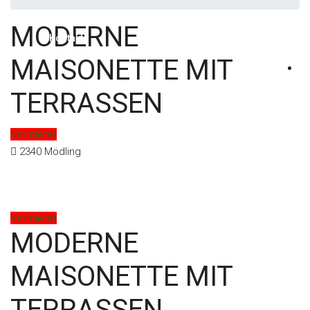
MODERNE
Kontakt
MAISONETTE MIT
TERRASSEN
Vermietet
2340 Mödling
Vermietet
MODERNE
MAISONETTE MIT
TERRASSEN