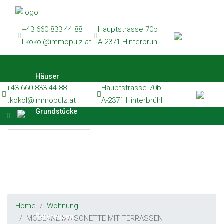
Häuser
+43 660 833 44 88
Hauptstrasse 70b
Grundstücke
l.kokol@immopulz.at
A-2371 Hinterbrühl
Wohnungen
Häuser
Gewerbe
+43 660 833 44 88
Hauptstrasse 70b
Referenzen
l.kokol@immopulz.at
A-2371 Hinterbrühl
Grundstücke
Kontakt
Wohnungen
Gewerbe
Home
Wohnung
Referenzen
MODERNE MAISONETTE MIT TERRASSEN