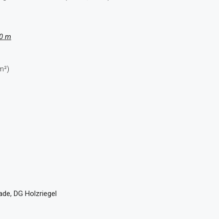
40 m
m²)
de, DG Holzriegel