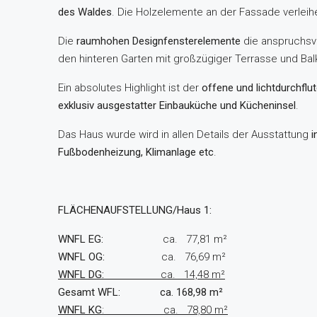
des Waldes
. Die Holzelemente an der Fassade verlei
Die
raumhohen Designfensterelemente
die anspruchsvo
den hinteren Garten mit großzügiger Terrasse und Bal
Ein absolutes Highlight ist der
offene und lichtdurchfl
exklusiv ausgestatter Einbauküche und Kücheninsel
.
Das Haus wurde wird in allen Details der Ausstattung
i
Fußbodenheizung, Klimanlage etc
.
FLÄCHENAUFSTELLUNG/Haus 1:
WNFL EG:
ca. 77,81 m²
WNFL OG:
ca. 76,69 m²
WNFL DG:
ca. 14,48 m²
Gesamt WFL: ca. 168,98 m²
WNFL KG
: ca. 78,80 m²