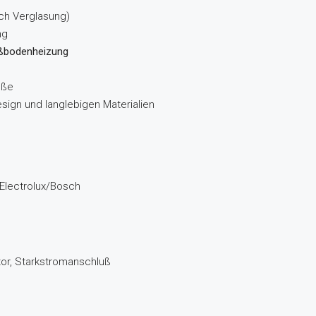
ach Verglasung)
ng
ßbodenheizung
öße
sign und langlebigen Materialien
Electrolux/Bosch
or, Starkstromanschluß