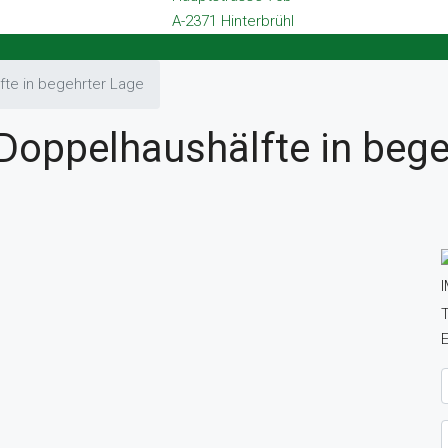
A-2371 Hinterbrühl
e in begehrter Lage
ppelhaushälfte in bege
T
E