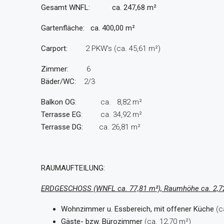
Gesamt WNFL: ca. 247,68 m²
Gartenfläche: ca. 400,00 m²
Carport:
2 PKW’s (ca. 45,61 m²)
Zimmer:
6
Bäder/WC:
2/3
Balkon OG
: ca. 8,82 m²
Terrasse EG
: ca. 34,92 m²
Terrasse DG:
ca. 26,81 m²
RAUMAUFTEILUNG:
ERDGESCHOSS (WNFL ca. 77,81 m²), Raumhöhe ca. 2,7
Wohnzimmer u. Essbereich, mit offener Küche
(c
Gäste- bzw. Bürozimmer
(ca. 12,70 m²)