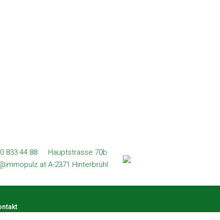
0 833 44 88
Hauptstrasse 70b
l@immopulz.at
A-2371 Hinterbrühl
ntakt