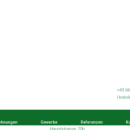
+43 66
l.koko
hnungen
Gewerbe
Referenzen
Ko
Hauptstrasse 70b