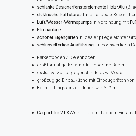
schlanke Designerfensterelemente Holz/Alu
(3-f
elektrische Raffstores
für eine ideale Beschattu
Luft/Wasser-Wärmepumpe
in Verbindung mit
Fu
Klimaanlage
schöner Eigengarten
in idealer pflegeleichter Gr
schlüsselfertige Ausführung
, im hochwertigen De
Parkettböden / Dielenböden
großformatige Keramik für moderne Bäder
exklusive Sanitärgegenstände bzw. Möbel
großzügige Einbauküche mit Einbaugeräten von 
Beleuchtungskonzept Innen wie Außen
Carport für 2 PKW’s
mit automatischem Einfahrst