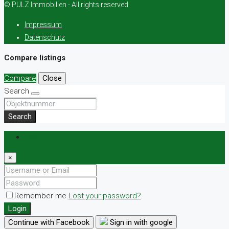
© PULZ Immobilien - All rights reserved
Impressum
Datenschutz
Compare listings
Compare
Close
Search
Search
Login
×
Remember me
Lost your password?
Login
Continue with Facebook
Sign in with google