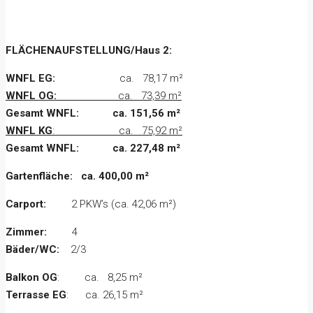
FLÄCHENAUFSTELLUNG/Haus 2:
WNFL EG:
ca. 78,17 m²
WNFL OG:
ca. 73,39 m²
Gesamt WNFL: ca. 151,56 m²
WNFL KG
: ca. 75,92 m²
Gesamt WNFL: ca. 227,48 m²
Gartenfläche: ca. 400,00 m²
Carport:
2 PKW’s (ca. 42,06 m²)
Zimmer:
4
Bäder/WC:
2/3
Balkon OG
: ca. 8,25 m²
Terrasse EG
: ca. 26,15 m²