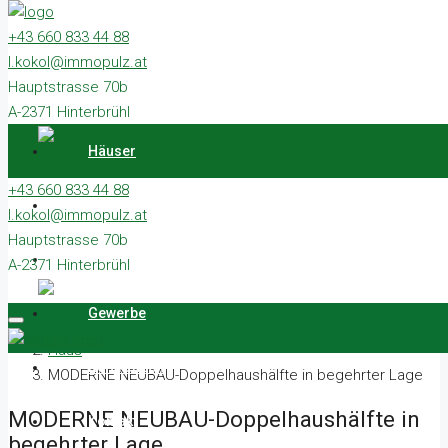
Häuser
+43 660 833 44 88
Grundstücke
l.kokol@immopulz.at
Wohnungen
Hauptstrasse 70b
Gewerbe
A-2371 Hinterbrühl
Referenzen
Kontakt
Häuser
+43 660 833 44 88
Grundstücke
l.kokol@immopulz.at
Hauptstrasse 70b
Wohnungen
A-2371 Hinterbrühl
Gewerbe
Home
Haus
Referenzen
MODERNE NEUBAU-Doppelhaushälfte in begehrter Lage
MODERNE NEUBAU-Doppelhaushälfte in
Kontakt
begehrter Lage