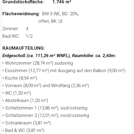
Grundstücksfläche:
1.746 m²
Flächenwidmung:
BW-3 WE, BD: 20%,
offen, BK: I,II
Zimmer: 4
Bad/WC: 1/2
RAUMAUFTEILUNG:
Erdgeschoß (ca. 111,26 m² WNFL), Raumhöhe: ca. 2,60m:
• Wohnzimmer (28,74 m²) südseitig
• Esszimmer (12,77 m²) mit Ausgang auf den Balkon (9,00 m²)
• Küche (8,54 m²)
• Vorraum (8,09 m²) und Windfang (2,36 m²)
• WC (1,20 m²)
• Abstellraum (1,20 m²)
• Schlafzimmer 1 (13,86 m²), süd/ostseitig
• Schlafzimmer 2 (12,01 m²), nord/ostseitig
• Schrankraum (3,81 m²)
• Bad & WC (3,81 m²)