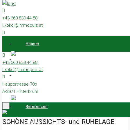
Häuser
Grundstücke
+43 660 833 44 88
Wohnungen
l.kokol@immopulz.at
Gewerbe
Referenzen
Hauptstrasse 70b
Kontakt
Häuser
A-2371 Hinterbrühl
Grundstücke
+43 660 833 44 88
l.kokol@immopulz.at
Wohnungen
Hauptstrasse 70b
Gewerbe
A-2371 Hinterbrühl
Home
Haus
Referenzen
SCHÖNE AUSSICHTS- und RUHELAGE
SCHÖNE AUSSICHTS- und RUHELAGE
Kontakt