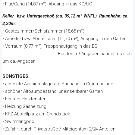
• Flur/Gang (14,87 m²), Abgang in das KG/UG
Keller- bzw. Untergeschoß (ca. 39,12 m² WNFL), Raumhöhe: ca.
2,20m:
• Gästezimmer/Schlafzimmer (18,65 m²)
• Arbeits- bzw. Abstellraum (11,70 m²), Ausgang in den Garten
• Vorraum (8,77 m²), Treppenaufgang in das EG
Bei den m²-Angaben handelt es sich
um ca.-Angaben.
SONSTIGES:
• absolute Aussichtslage am Südhang, in Grünruhelage
• schöner Altbaumbestand, uneinsehbarer Garten
• Fenster:Holzfenster
• Heizung:Gasheizung
• KFZ-Abstellplatz am Grundstück
• Swimmingpool
• Zufahrt durch Privatstraße / Miteigentum 2/24 Anteilen