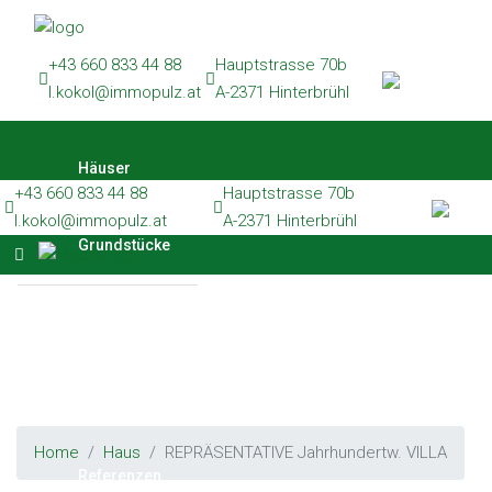
Häuser
+43 660 833 44 88
Hauptstrasse 70b
Grundstücke
l.kokol@immopulz.at
A-2371 Hinterbrühl
Wohnungen
Häuser
Gewerbe
+43 660 833 44 88
Hauptstrasse 70b
Referenzen
l.kokol@immopulz.at
A-2371 Hinterbrühl
Grundstücke
Kontakt
Wohnungen
Gewerbe
Home
Haus
REPRÄSENTATIVE Jahrhundertw. VILLA
Referenzen