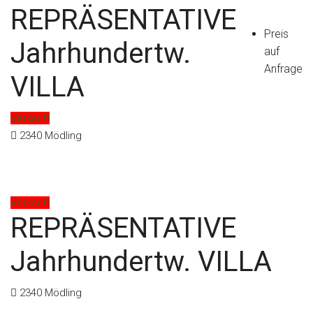
REPRÄSENTATIVE
Preis
Kontakt
Jahrhundertw.
auf
Anfrage
VILLA
Verkauft
2340 Mödling
Verkauft
REPRÄSENTATIVE
Jahrhundertw. VILLA
2340 Mödling