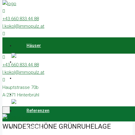
Häuser
Grundstücke
+43 660 833 44 88
Wohnungen
l.kokol@immopulz.at
Gewerbe
Referenzen
Hauptstrasse 70b
Kontakt
Häuser
A-2371 Hinterbrühl
Grundstücke
+43 660 833 44 88
l.kokol@immopulz.at
Wohnungen
Hauptstrasse 70b
Gewerbe
A-2371 Hinterbrühl
Home
Haus
Referenzen
WUNDERSCHÖNE GRÜNRUHELAGE
WUNDERSCHÖNE GRÜNRUHELAGE
Kontakt