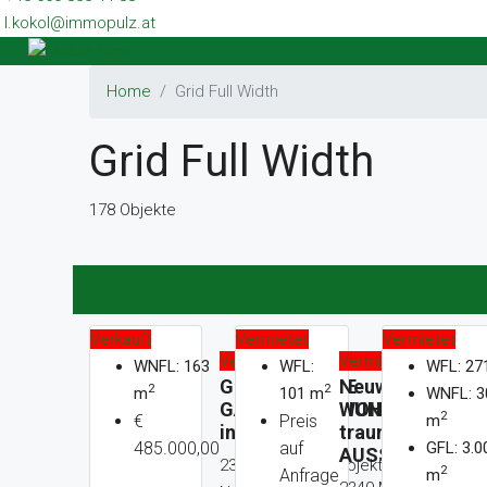
l.kokol@immopulz.at
Home
Grid Full Width
Grid Full Width
178 Objekte
Verkauft
Vermietet
Vermietet
Verkauft
Vermietet
WNFL: 163
WFL:
WFL: 27
GROSSZÜGIGE
Neuwertige
2
2
m
101 m
WNFL: 3
GARTENWOHNUNG
WOHNUNG in
2
€
Preis
m
in GRÜNLAGE
traumhafter
485.000,00
auf
GFL: 3.0
AUSSICHTSLA
2340 Mödling – Objekt
2
Anfrage
m