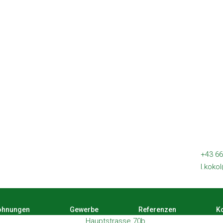
+43 66
l.koko
hnungen
Gewerbe
Referenzen
Ko
Hauptstrasse 70b