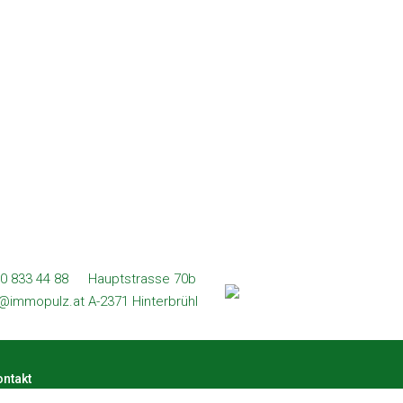
0 833 44 88
Hauptstrasse 70b
l@immopulz.at
A-2371 Hinterbrühl
ntakt