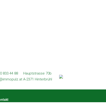
0 833 44 88
Hauptstrasse 70b
l@immopulz.at
A-2371 Hinterbrühl
ntakt