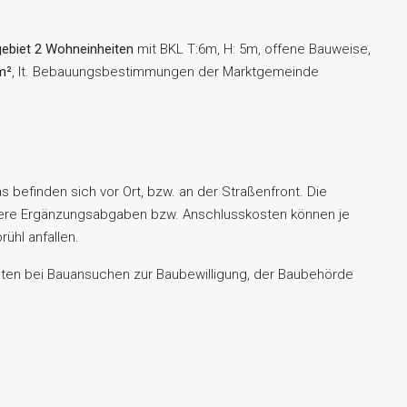
gebiet 2 Wohneinheiten
mit BKL T:6m, H: 5m, offene Bauweise,
m²
, lt. Bebauungsbestimmungen der Marktgemeinde
 befinden sich vor Ort, bzw. an der Straßenfront. Die
tere Ergänzungsabgaben bzw. Anschlusskosten können je
ühl anfallen.
hten bei Bauansuchen zur Baubewilligung, der Baubehörde