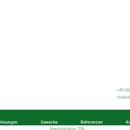
+43 66
l.koko
hnungen
Gewerbe
Referenzen
Ko
Hauptstrasse 70b