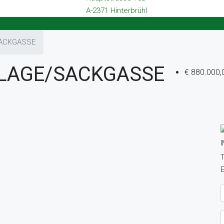
A-2371 Hinterbrühl
SACKGASSE
SLAGE/SACKGASSE
€ 880.000,
T
E