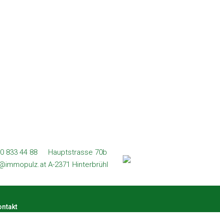
0 833 44 88
Hauptstrasse 70b
l@immopulz.at
A-2371 Hinterbrühl
ntakt