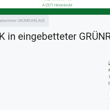
A-2371 Hinterbrühl
gebetteter GRÜNRUHELAGE
 in eingebetteter GRÜ
T
E