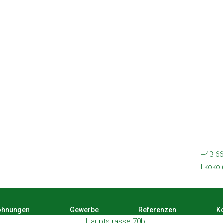
+43 66
l.koko
hnungen
Gewerbe
Referenzen
Ko
Hauptstrasse 70b