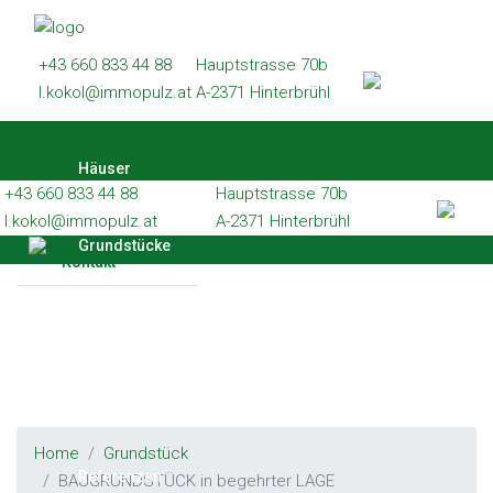
Häuser
+43 660 833 44 88
Hauptstrasse 70b
Grundstücke
l.kokol@immopulz.at
A-2371 Hinterbrühl
Wohnungen
Häuser
Gewerbe
+43 660 833 44 88
Hauptstrasse 70b
Referenzen
l.kokol@immopulz.at
A-2371 Hinterbrühl
Grundstücke
Kontakt
Wohnungen
Gewerbe
Home
Grundstück
Referenzen
BAUGRUNDSTÜCK in begehrter LAGE