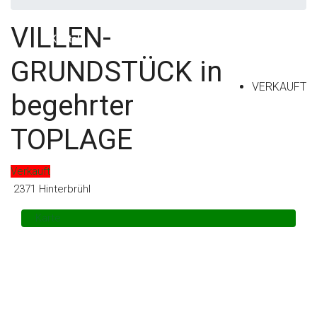
VILLEN-
Kontakt
GRUNDSTÜCK in
VERKAUFT
begehrter
TOPLAGE
Verkauft
2371 Hinterbrühl
Karte