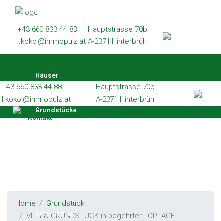
Häuser
+43 660 833 44 88
Hauptstrasse 70b
Grundstücke
l.kokol@immopulz.at
A-2371 Hinterbrühl
Wohnungen
Häuser
Gewerbe
+43 660 833 44 88
Hauptstrasse 70b
Referenzen
l.kokol@immopulz.at
A-2371 Hinterbrühl
Grundstücke
Kontakt
Wohnungen
Gewerbe
Home
Grundstück
Referenzen
VILLEN-GRUNDSTÜCK in begehrter TOPLAGE