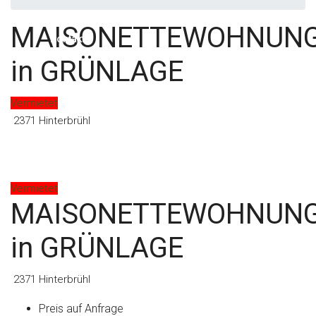
MAISONETTEWOHNUN
Kontakt
in GRÜNLAGE
Vermietet
2371 Hinterbrühl
Vermietet
MAISONETTEWOHNUN
in GRÜNLAGE
2371 Hinterbrühl
Preis auf Anfrage