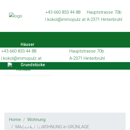
Häuser
+43 660 833 44 88
Hauptstrasse 70b
l.kokol@immopulz.at
A-2371 Hinterbrühl
Grundstücke
Wohnungen
Häuser
Gewerbe
+43 660 833 44 88
Hauptstrasse 70b
Referenzen
l.kokol@immopulz.at
A-2371 Hinterbrühl
Grundstücke
Kontakt
Wohnungen
Gewerbe
Home
Wohnung
Referenzen
MAISONETTEWOHNUNG in GRÜNLAGE