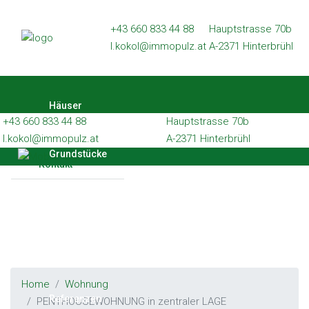
Häuser
+43 660 833 44 88
Hauptstrasse 70b
l.kokol@immopulz.at
A-2371 Hinterbrühl
Grundstücke
Wohnungen
Häuser
Gewerbe
+43 660 833 44 88
Hauptstrasse 70b
Referenzen
l.kokol@immopulz.at
A-2371 Hinterbrühl
Grundstücke
Kontakt
Wohnungen
Gewerbe
Home
Wohnung
Referenzen
PENTHOUSEWOHNUNG in zentraler LAGE