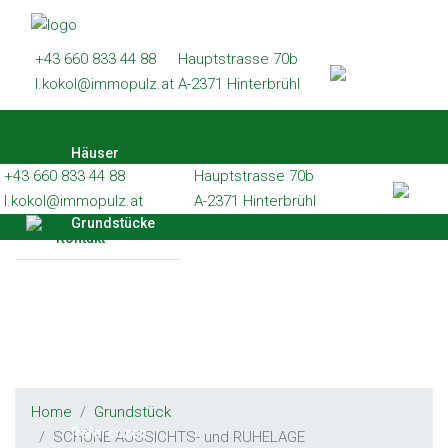
Häuser
+43 660 833 44 88
Hauptstrasse 70b
Grundstücke
l.kokol@immopulz.at
A-2371 Hinterbrühl
Wohnungen
Häuser
Gewerbe
+43 660 833 44 88
Hauptstrasse 70b
Referenzen
l.kokol@immopulz.at
A-2371 Hinterbrühl
Grundstücke
Kontakt
Wohnungen
Gewerbe
Home
Grundstück
Referenzen
SCHÖNE AUSSICHTS- und RUHELAGE