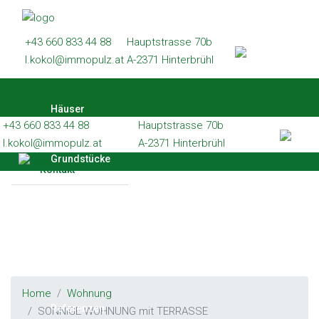
Häuser
+43 660 833 44 88
Hauptstrasse 70b
Grundstücke
l.kokol@immopulz.at
A-2371 Hinterbrühl
Wohnungen
Häuser
Gewerbe
+43 660 833 44 88
Hauptstrasse 70b
Referenzen
l.kokol@immopulz.at
A-2371 Hinterbrühl
Grundstücke
Kontakt
Wohnungen
Gewerbe
Home
Wohnung
Referenzen
SONNIGE WOHNUNG mit TERRASSE