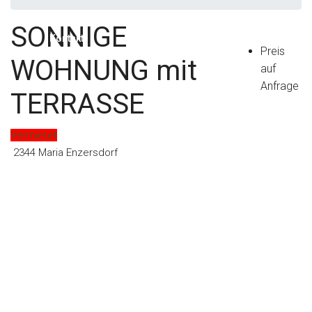
SONNIGE
Kontakt
Preis
WOHNUNG mit
auf
Anfrage
TERRASSE
Vermietet
2344 Maria Enzersdorf