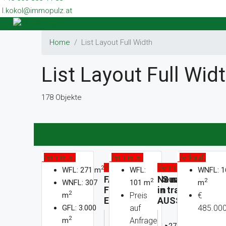
l.kokol@immopulz.at
Home
List Layout Full Width
List Layout Full Wid
178 Objekte
Vermietet
Vermietet
Verkauft
Vermietet
Vermietet
2
WFL: 271 m
WFL:
WNFL: 1
FAMILIENHAUS mit
Neuwertige W
2
2
WNFL: 307
101 m
m
FERNBLICK am
in traumhafter
2
m
Preis
€
Eichkogel
AUSSICHTSLA
GFL: 3.000
auf
485.000
2
m
Anfrage
2
WFL: 271 m
WFL: 