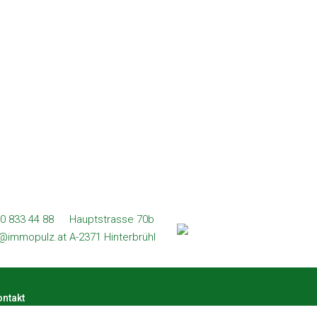
0 833 44 88
Hauptstrasse 70b
l@immopulz.at
A-2371 Hinterbrühl
ntakt