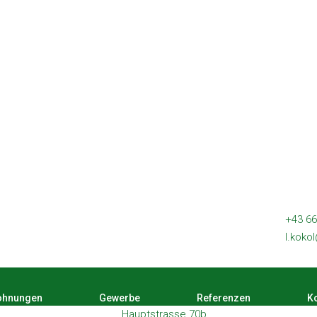
+43 66
l.koko
hnungen
Gewerbe
Referenzen
Ko
Hauptstrasse 70b