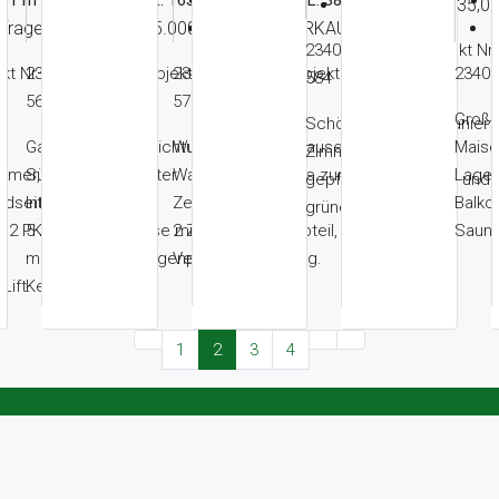
€ 1.035,0
nfrage
€ 485.000,00
VERKAUFT
2340 Mödling – Objekt Nr.
kt Nr.
2340 Mödling – Objekt Nr.
2340 Mödling – Objekt Nr.
2340 
584
567
575
Großz
Schöne, komplett sanierte
Gartenwohnung Richtung
Wunderbares Zuhause am
Maiso
Zimmer Wohnung in
immer,
Süden mit perfekter
Waldrand, Fußnähe zum
Lage,
gepflegter, sonniger und
dseitig,
Infrastruktur,
Zentrum,
Balko
grüner Parkanlage
ür 2 PKW
5 Zimmer, Terrasse mit 750
2 Zimmer, Kellerabteil, gute
Sauna
m² Garten, 3 Garagenplätze,
Verkehrsanbindung.
Lift.
Keller.
1
2
3
4