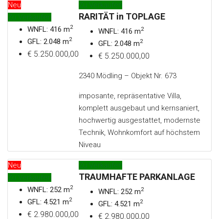
Neu
Zu Verkaufen
RARITÄT in TOPLAGE
Zu Verkaufen
2
WNFL: 416 m
2
WNFL: 416 m
2
GFL: 2.048 m
2
GFL: 2.048 m
€ 5.250.000,00
€ 5.250.000,00
2340 Mödling – Objekt Nr. 673
imposante, repräsentative Villa,
komplett ausgebaut und kernsaniert,
hochwertig ausgestattet, modernste
Technik, Wohnkomfort auf höchstem
Niveau
Neu
Zu Verkaufen
TRAUMHAFTE PARKANLAGE
Zu Verkaufen
2
WNFL: 252 m
2
WNFL: 252 m
2
GFL: 4.521 m
2
GFL: 4.521 m
€ 2.980.000,00
€ 2.980.000,00