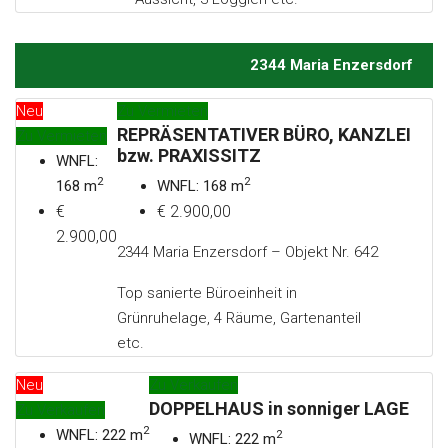
2344 Maria Enzersdorf
Neu
Zu Vermieten
REPRÄSENTATIVER BÜRO, KANZLEI
Zu Vermieten
bzw. PRAXISSITZ
WNFL:
2
2
168 m
WNFL: 168 m
€
€ 2.900,00
2.900,00
2344 Maria Enzersdorf – Objekt Nr. 642
Top sanierte Büroeinheit in
Grünruhelage, 4 Räume, Gartenanteil
etc.
Neu
Zu Verkaufen
DOPPELHAUS in sonniger LAGE
Zu Verkaufen
2
WNFL: 222 m
2
WNFL: 222 m