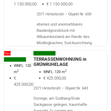
1.150.000,00
€ 1.150.000,00
2371 Hinterbrühl – Objekt Nr. 659
ebenes und uneinsehbares
Baulandgrundstück mit
Altbaumbestand am Rande des
Mödlingbaches, Süd-Ausrichtung
Neu
Zu Verkaufen
TERRASSENWOHNUNG in
Zu Verkaufen
GRÜNRUHELAGE
WNFL: 120
2
2
m
WNFL: 120 m
€
€ 425.000,00
425.000,00
2371 Hinterbrühl – Objekt Nr. 643
Sonnige, am Südhang/Ende
Sackgasse gelegen, traumhafte
Aussicht, 3 Loggien etc.