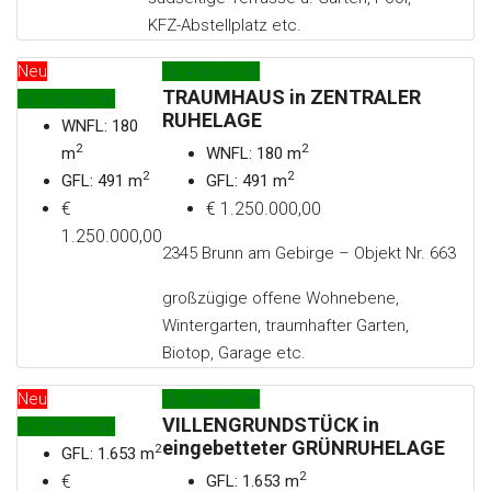
KFZ-Abstellplatz etc.
Neu
Zu Verkaufen
TRAUMHAUS in ZENTRALER
Zu Verkaufen
RUHELAGE
WNFL: 180
2
2
m
WNFL: 180 m
2
2
GFL: 491 m
GFL: 491 m
€
€ 1.250.000,00
1.250.000,00
2345 Brunn am Gebirge – Objekt Nr. 663
großzügige offene Wohnebene,
Wintergarten, traumhafter Garten,
Biotop, Garage etc.
Neu
Zu Verkaufen
VILLENGRUNDSTÜCK in
Zu Verkaufen
eingebetteter GRÜNRUHELAGE
2
GFL: 1.653 m
2
€
GFL: 1.653 m