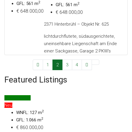
2
GFL: 561 m
2
GFL: 561 m
€ 648.000,00
€ 648.000,00
2371 Hinterbrühl – Objekt Nr. 625
lichtdurchflutete, südausgerichtete,
uneinsehbare Liegenschaft am Ende
einer Sackgasse, Garage 2 PKW's
1
2
3
4
Featured Listings
Zu Verkaufen
Neu
2
WNFL: 127 m
2
GFL: 1.066 m
€ 860.000,00