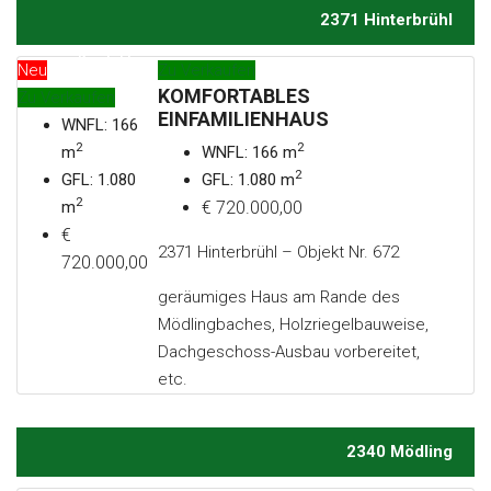
2371 Hinterbrühl
Kontakt
Neu
Zu Verkaufen
KOMFORTABLES
Zu Verkaufen
EINFAMILIENHAUS
WNFL: 166
2
2
m
WNFL: 166 m
2
GFL: 1.080
GFL: 1.080 m
2
m
€ 720.000,00
€
2371 Hinterbrühl – Objekt Nr. 672
720.000,00
geräumiges Haus am Rande des
Mödlingbaches, Holzriegelbauweise,
Dachgeschoss-Ausbau vorbereitet,
etc.
2340 Mödling