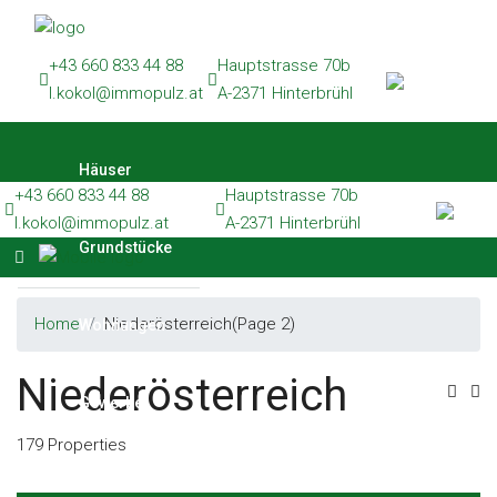
Häuser
+43 660 833 44 88
Hauptstrasse 70b
Grundstücke
l.kokol@immopulz.at
A-2371 Hinterbrühl
Wohnungen
Häuser
Gewerbe
+43 660 833 44 88
Hauptstrasse 70b
Referenzen
l.kokol@immopulz.at
A-2371 Hinterbrühl
Grundstücke
Kontakt
Home
Niederösterreich
(Page 2)
Wohnungen
Niederösterreich
Gewerbe
179 Properties
Referenzen