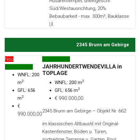
Husarentempel, uneingeschr.
Süd/Westausrichtung, 20%
Bebaubarkeit - max. 300m², Bauklasse
I,II
2345 Brunn am Gebirge
Neu
Zu Verkaufen
JAHRHUNDERTWENDEVILLA in
Zu Verkaufen
TOPLAGE
WNFL: 200
2
2
m
WNFL: 200 m
2
GFL: 656
GFL: 656 m
2
m
€ 990.000,00
€
2345 Brunn am Gebirge – Objekt Nr. 662
990.000,00
im klassischen Altbaustil mit Original-
Kastenfenster, Böden u. Türen,
südseitige Terrasse u. Garten, Pool,